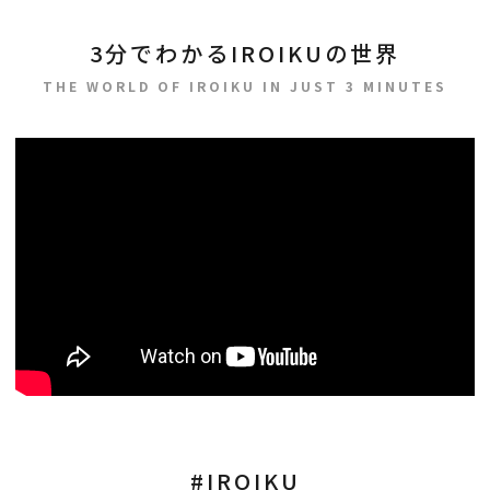
3分でわかるIROIKUの世界
THE WORLD OF IROIKU IN JUST 3 MINUTES
#IROIKU