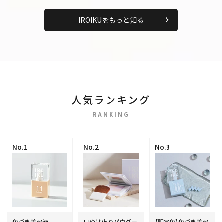
IROIKUをもっと知る
人気ランキング
RANKING
No.1
No.2
No.3
色づき美容液
日やけ止めパウダー
【限定色】色づき美容