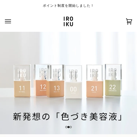
コ
ポイント制度を開始しました！
ン
テ
ン
カ
(
ツ
ー
0
を
ト
)
ス
キ
ッ
プ
す
る