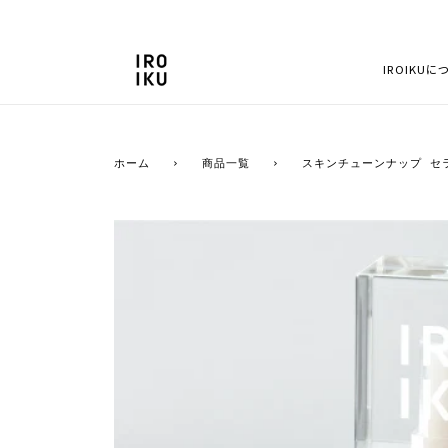
コ
ン
テ
IROIKUに
ン
ツ
を
ス
ホーム
›
商品一覧
›
スキンチューンナップ セ
キ
ッ
プ
す
る