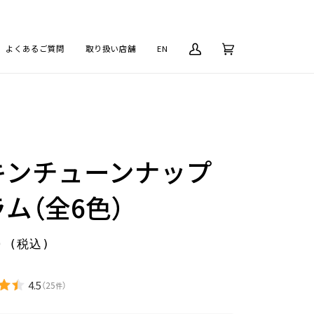
よくあるご質問
取り扱い店舗
EN
マ
カ
(0)
イ
ー
ペ
ト
ー
ジ
キンチューンナップ
ム（全6色）
0
4.5
（
25
）
件