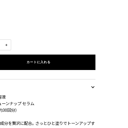
+
カートに入れる
容液
ューンナップ セラム
約30回分）
容成分を贅沢に配合。さっとひと塗りでトーンアップす