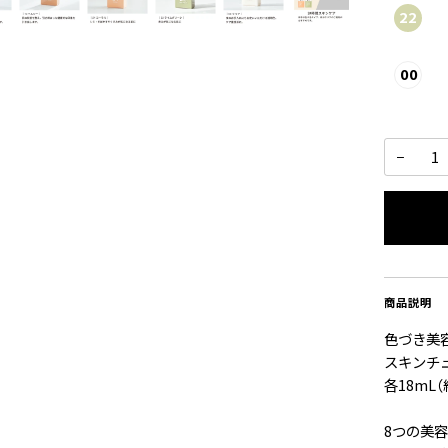
22
ラ
イ
ム
グ
リ
00
ー
ク
ン
リ
ア
−
商品説明
色づき美
スキンチ
各18mL（
8つの美