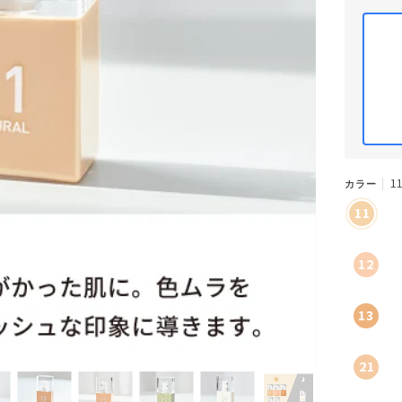
1
カラー
11
ナ
チ
ュ
ラ
ル
12
ペ
ー
ル
ピ
ン
13
ク
ヘ
ル
シ
ー
21
コ
ー
ラ
ル