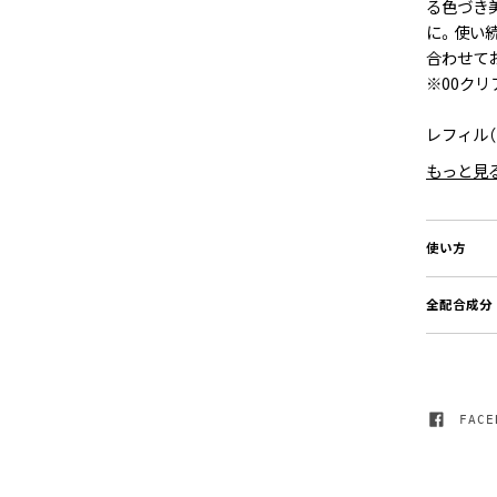
る色づき
に。使い
合わせて
※00ク
レフィル（
もっと見
使い方
全配合成分
FACE