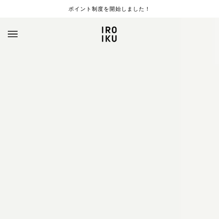
S
ポイント制度を開始しました！
k
i
p
t
o
c
o
n
t
e
n
t