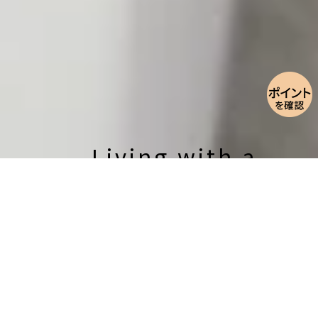
Living with a
healthy skin color.