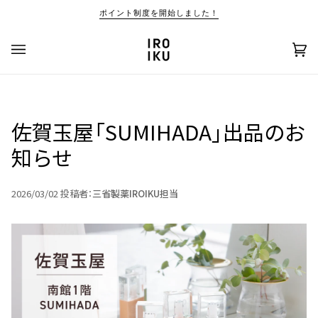
コ
ポイント制度を開始しました！
ン
テ
ン
カ
(0)
ツ
ー
を
ト
ス
キ
佐賀玉屋「SUMIHADA」出品のお
ッ
プ
知らせ
す
る
2026/03/02
投稿者：
三省製薬IROIKU担当